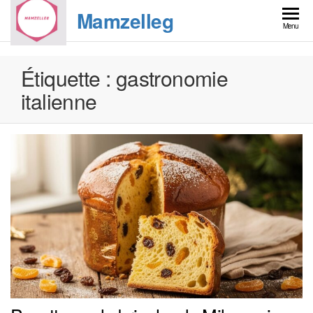
Skip
Mamzelleg
to
Menu
the
content
Étiquette :
gastronomie
italienne