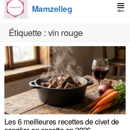
Skip
Mamzelleg
to
Menu
the
content
Étiquette :
vin rouge
Les 6 meilleures recettes de civet de
sanglier en cocotte en 2026