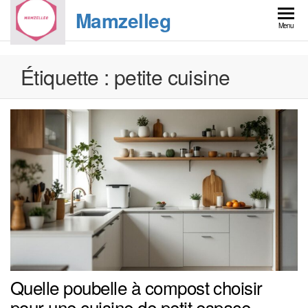
Skip
Mamzelleg
to
Menu
the
content
Étiquette :
petite cuisine
Quelle poubelle à compost choisir
pour une cuisine de petit espace