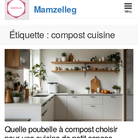
Skip
Mamzelleg
to
Menu
the
content
Étiquette :
compost cuisine
Quelle poubelle à compost choisir
pour une cuisine de petit espace